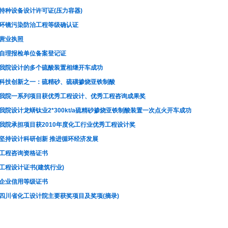
特种设备设计许可证(压力容器)
环镜污染防治工程等级确认证
营业执照
自理报检单位备案登记证
我院设计的多个硫酸装置相继开车成功
科技创新之一：硫精砂、硫磺掺烧亚铁制酸
我院一系列项目获优秀工程设计、优秀工程咨询成果奖
我院设计龙蠎钛业2*300kt/a硫精砂掺烧亚铁制酸装置一次点火开车成功
我院承担项目获2010年度化工行业优秀工程设计奖
坚持设计科研创新 推进循环经济发展
工程咨询资格证书
工程设计证书(建筑行业)
企业信用等级证书
四川省化工设计院主要获奖项目及奖项(摘录)